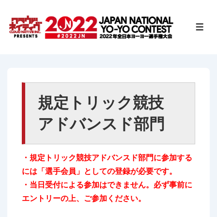
↓
メ
メ
イ
ニ
ュ
ン
ー
コ
ン
テ
規定トリック競技
ン
ツ
アドバンスド部門
へ
ス
キ
・
規定トリック競技アドバンスド部門に参加する
ッ
には「選手会員」としての登録が必要です。
プ
・当日受付による参加はできません。必ず事前に
エントリーの上、ご参加ください。